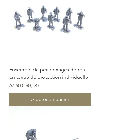
Ensemble de personnages debout
en tenue de protection individuelle
Prix original
Prix promotionnel
67,50 €
60,08 €
Ajouter au panier