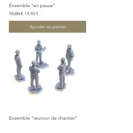
Ensemble "en pause"
Prix original
Prix promotionnel
15,00 €
14,40 €
Ajouter au panier
Ensemble "réunion de chantier"
Prix original
Prix promotionnel
37,50 €
34,88 €