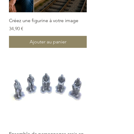
Créez une figurine à votre image
Prix
34,90 €
Ajouter au panier
Ensemble de personnages assis en