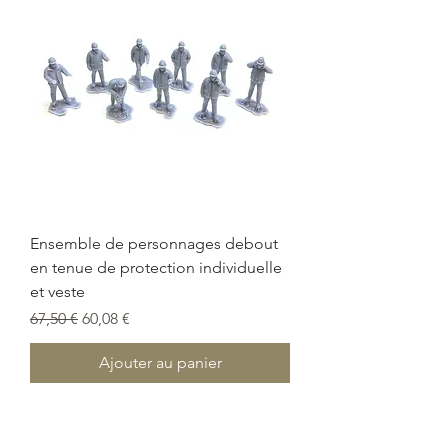
Ensemble de personnages debout
en tenue de protection individuelle
et veste
Prix original
Prix promotionnel
67,50 €
60,08 €
Ajouter au panier