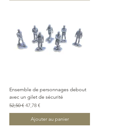
Ensemble de personnages debout
avec un gilet de sécurité
Prix original
Prix promotionnel
52,50 €
47,78 €
Ajouter au panier