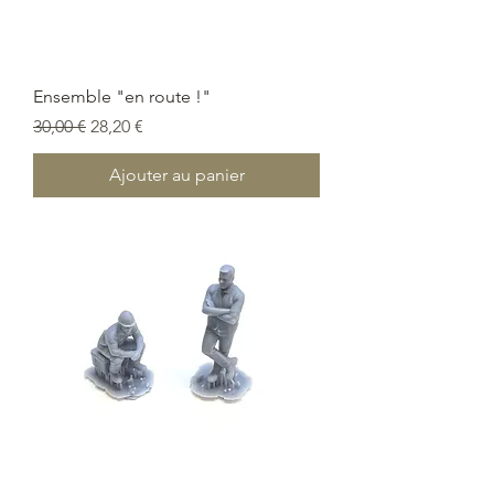
Ensemble "en route !"
Prix original
Prix promotionnel
30,00 €
28,20 €
Ajouter au panier