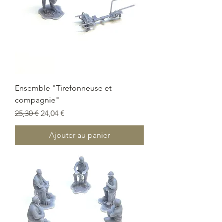
Ensemble "Tirefonneuse et
compagnie"
Prix original
Prix promotionnel
25,30 €
24,04 €
Ajouter au panier