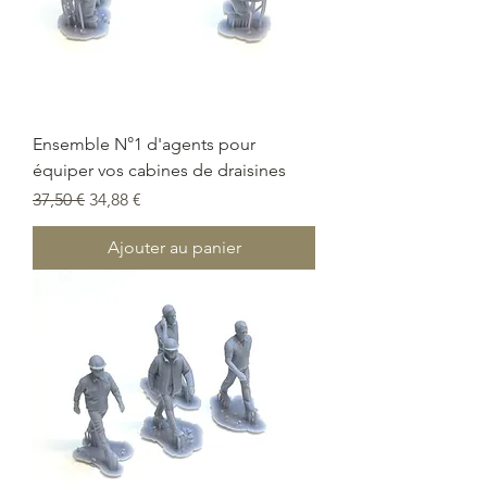
Ensemble N°1 d'agents pour
équiper vos cabines de draisines
Prix original
Prix promotionnel
37,50 €
34,88 €
Ajouter au panier