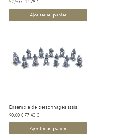
Prix original
Prix promotionnel
52,50 €
47,78 €
Ajouter au panier
Ensemble de personnages assis
Prix original
Prix promotionnel
90,00 €
77,40 €
Ajouter au panier