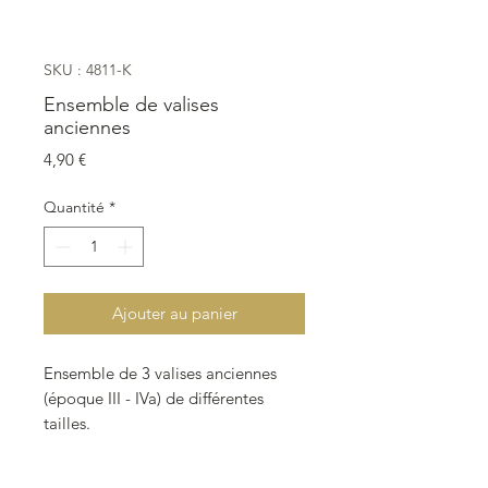
SKU : 4811-K
Ensemble de valises
anciennes
Prix
4,90 €
Quantité
*
Ajouter au panier
Ensemble de 3 valises anciennes
(époque III - IVa) de différentes
tailles.
Idéales pour mettre dans votre