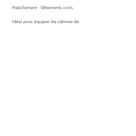
Habillement : Vêtements civils.
Idéal pour équiper les cabines de
vos machines ou des engins
conduits par des agents.
Echelle 0 (1/43.5).