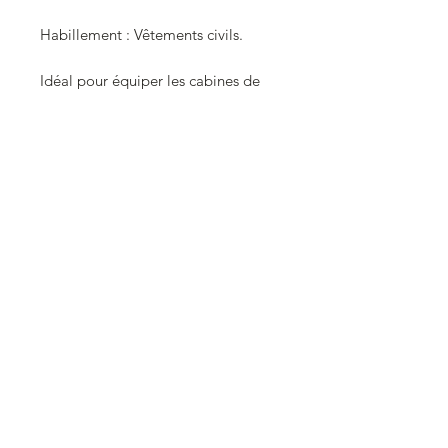
Habillement : Vêtements civils.
Idéal pour équiper les cabines de
vos locotracteurs.
Figurine à peindre.
Echelle 0 (1/43.5).