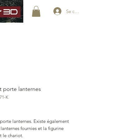
Se connecter
embres
À propos
Rechercher
t porte lanternes
71-K
rix
porte lanternes. Existe également
 lanternes fournies et la figurine
 le chariot.