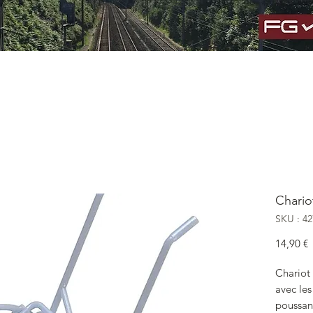
es
Poclain TY45
Wagonnet UFR
Notices
Contact
M
Chario
SKU : 42
P
14,90 €
Chariot 
avec les
poussant