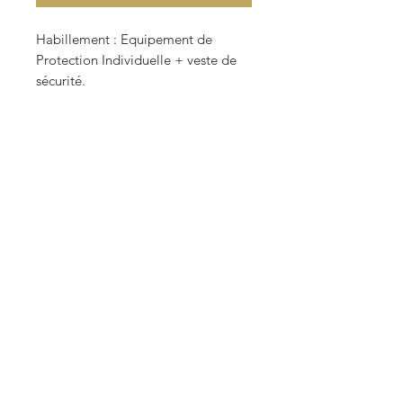
Habillement : Equipement de
Protection Individuelle + veste de
sécurité.
Idéal pour équiper vos chantiers,
vos bords de voie, vos ateliers, etc.
Figurine à peindre.
Echelle 0 (1/43.5).