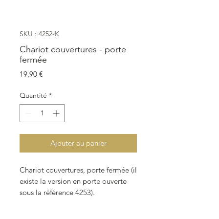
SKU : 4252-K
Chariot couvertures - porte
fermée
Prix
19,90 €
Quantité
*
Ajouter au panier
Chariot couvertures, porte fermée (il
existe la version en porte ouverte
sous la référence 4253).
Les quatre roues tournent et les