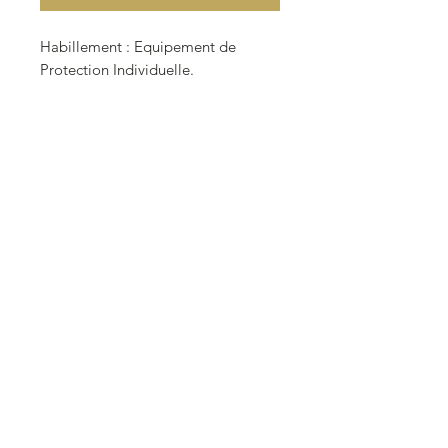
Habillement : Equipement de
Protection Individuelle.
Idéal pour équiper vos chantiers,
vos bords de voie, vos ateliers, etc.
Figurine à peindre.
Echelle 0 (1/43.5).