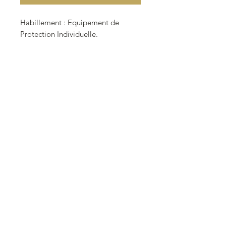
Habillement : Equipement de
Protection Individuelle.
Idéal pour équiper vos intérieurs de
draisines, voitures de
cantonnement, bureaux d'atelier,
etc.
Figurine à peindre.
Echelle 0 (1/43.5).